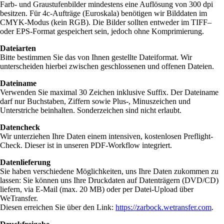
Farb- und Graustufenbilder mindestens eine Auflösung von 300 dpi
besitzen. Für 4c-Aufträge (Euroskala) benötigen wir Bilddaten im
CMYK
-Modus (kein
RGB
). Die Bilder sollten entweder im
TIFF
–
oder
EPS
-Format gespeichert sein, jedoch ohne Komprimierung.
Dateiarten
Bitte bestimmen Sie das von Ihnen gestellte Dateiformat. Wir
unterscheiden hierbei zwischen geschlossenen und offenen Dateien.
Dateiname
Verwenden Sie maximal 30 Zeichen inklusive Suffix. Der Dateiname
darf nur Buchstaben, Ziffern sowie Plus-, Minuszeichen und
Unterstriche beinhalten. Sonderzeichen sind nicht erlaubt.
Datencheck
Wir unterziehen Ihre Daten einem intensiven, kostenlosen Preflight-
Check. Dieser ist in unseren
PDF-
Workflow integriert.
Datenlieferung
Sie haben verschiedene Möglichkeiten, uns Ihre Daten zukommen zu
lassen: Sie können uns Ihre Druckdaten auf Daten­trägern (DVD/CD)
liefern, via E-Mail (max. 20 MB) oder per Datei-Upload über
WeTransfer.
Diesen erreichen Sie über den Link:
https://zarbock.wetransfer.com
.