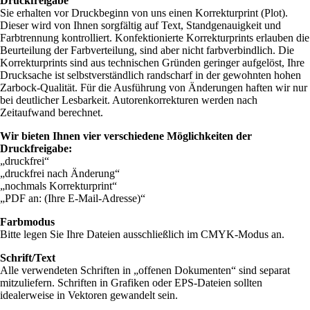
Druckfreigabe
Sie erhalten vor Druckbeginn von uns einen Korrekturprint (Plot).
Dieser wird von Ihnen sorgfältig auf Text, Standgenauigkeit und
Farbtrennung kontrolliert. Konfektionierte Korrekturprints erlauben die
Beurteilung der Farbverteilung, sind aber nicht farbverbindlich. Die
Korrekturprints sind aus technischen Gründen geringer aufgelöst, Ihre
Drucksache ist selbstverständlich randscharf in der gewohnten hohen
Zarbock-Qualität. Für die Ausführung von Änderungen haften wir nur
bei deutlicher Lesbarkeit. Autorenkorrekturen werden nach
Zeitaufwand berechnet.
Wir bieten Ihnen vier verschiedene Möglichkeiten der
Druckfreigabe:
„druckfrei“
„druckfrei nach Änderung“
„nochmals Korrekturprint“
„
PDF
an: (Ihre E-Mail-Adresse)“
Farbmodus
Bitte legen Sie Ihre Dateien ausschließlich im
CMYK
-Modus an.
Schrift/Text
Alle verwendeten Schriften in „offenen Dokumenten“ sind separat
mitzuliefern. Schriften in Grafiken oder EPS-Dateien sollten
idealerweise in Vektoren gewandelt sein.