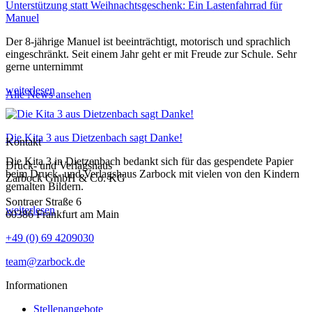
Unterstützung statt Weihnachtsgeschenk: Ein Lastenfahrrad für
Manuel
Der 8-jährige Manuel ist beeinträchtigt, motorisch und sprachlich
eingeschränkt. Seit einem Jahr geht er mit Freude zur Schule. Sehr
gerne unternimmt
weiterlesen
Alle News ansehen
Die Kita 3 aus Dietzenbach sagt Danke!
Kontakt
Die Kita 3 in Dietzenbach bedankt sich für das gespendete Papier
Druck- und Verlagshaus
beim Druck- und Verlagshaus Zarbock mit vielen von den Kindern
Zarbock GmbH & Co. KG
gemalten Bildern.
Sontraer Straße 6
weiterlesen
60386 Frankfurt am Main
+49 (0) 69 4209030
team@zarbock.de
Informationen
Stellenangebote