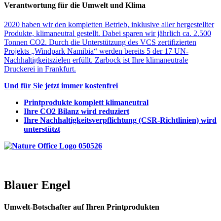
Verantwortung für die Umwelt und Klima
2020 haben wir den kompletten Betrieb, inklusive aller hergestellter
Produkte, klimaneutral gestellt. Dabei sparen wir jährlich ca. 2.500
Tonnen CO2. Durch die Unterstützung des VCS zertifizierten
Projekts „Windpark Namibia“ werden bereits 5 der 17 UN-
Nachhaltigkeitszielen erfüllt. Zarbock ist Ihre klimaneutrale
Druckerei in Frankfurt.
Und für Sie jetzt immer kostenfrei
Printprodukte komplett klimaneutra
l
Ihre CO2 Bilanz wird reduziert
Ihre Nachhaltigkeitsverpflichtung
(CSR-Richtlinien) wird
unterstützt
Blauer Engel
Umwelt-Botschafter auf Ihren Printprodukten